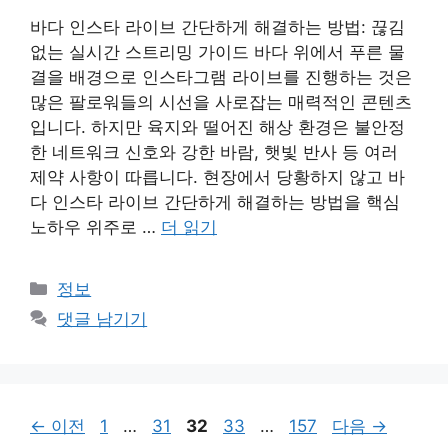
바다 인스타 라이브 간단하게 해결하는 방법: 끊김
없는 실시간 스트리밍 가이드 바다 위에서 푸른 물
결을 배경으로 인스타그램 라이브를 진행하는 것은
많은 팔로워들의 시선을 사로잡는 매력적인 콘텐츠
입니다. 하지만 육지와 떨어진 해상 환경은 불안정
한 네트워크 신호와 강한 바람, 햇빛 반사 등 여러
제약 사항이 따릅니다. 현장에서 당황하지 않고 바
다 인스타 라이브 간단하게 해결하는 방법을 핵심
노하우 위주로 …
더 읽기
카
정보
테
댓글 남기기
고
리
페
페
페
페
페
←
이전
1
…
31
32
33
…
157
다음
→