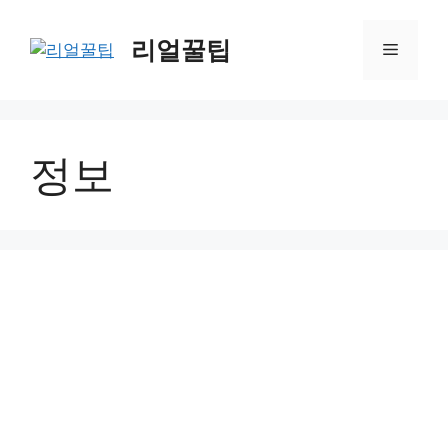
컨
텐
리얼꿀팁
메
츠
로
뉴
건
너
정보
뛰
기